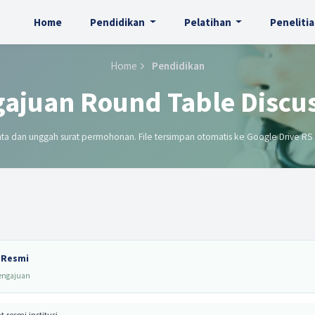
Home
Pendidikan
Pelatihan
Peneliti
Home
Pendidikan
ajuan Round Table Discu
data dan unggah surat permohonan. File tersimpan otomatis ke Google Drive RS
 Resmi
pengajuan
resmi institusi