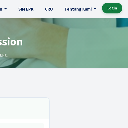
Login
an
SIM EPK
CRU
Tentang Kami
ssion
 UNS.