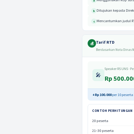
a
Ditujukan kepada Direk
b
Mencantumkan judul RT
c
Tarif RTD
💰
Berdasarkan Nota Dinas N
Speaker RS UNS · Pe
🎤
Rp 500.00
+Rp 100.000
per 10 peserta
CONTOH PERHITUNGAN
20 peserta
21–30 peserta