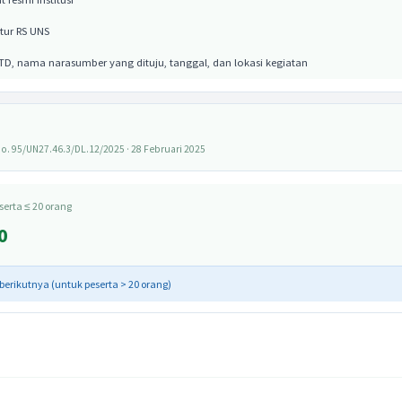
tur RS UNS
D, nama narasumber yang dituju, tanggal, dan lokasi kegiatan
o. 95/UN27.46.3/DL.12/2025 · 28 Februari 2025
serta ≤ 20 orang
0
 berikutnya (untuk peserta > 20 orang)