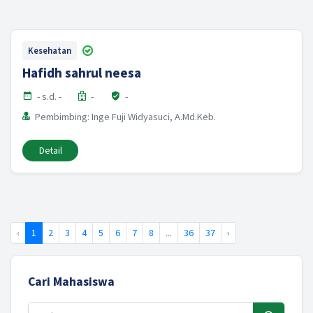
Kesehatan
Hafidh sahrul neesa
- s.d. -
-
-
Pembimbing: Inge Fuji Widyasuci, A.Md.Keb.
Detail
‹
1
2
3
4
5
6
7
8
...
36
37
›
Cari Mahasiswa